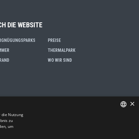
CH DIE WEBSITE
RGNÜGUNGSPARKS
PREISE
MMER
THERMALPARK
RAND
WO WIR SIND
×
38 Riccione RN - ITALY
r die Nutzung
bnis zu
ITALIAN
den, um
ENGLISH
7