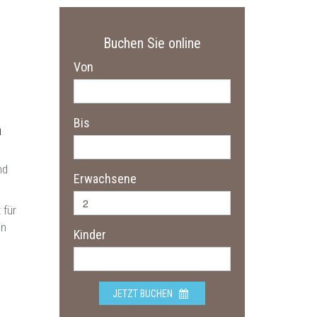
Buchen Sie online
Von
Bis
n
nd
Erwachsene
 für
in
Kinder
JETZT BUCHEN