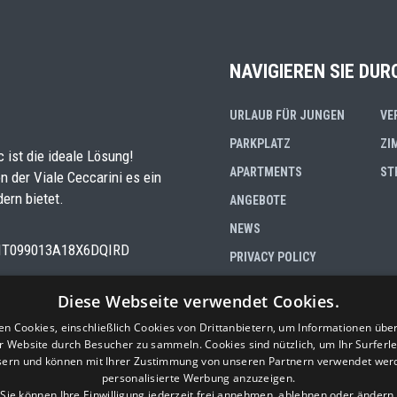
NAVIGIEREN SIE DUR
URLAUB FÜR JUNGEN
VE
PARKPLATZ
ZI
 ist die ideale Lösung!
APARTMENTS
ST
n der Viale Ceccarini es ein
ern bietet.
ANGEBOTE
NEWS
IN IT099013A18X6DQIRD
PRIVACY POLICY
Diese Webseite verwendet Cookies.
Viale D'Annunzio, 109 - 478
n Cookies, einschließlich Cookies von Drittanbietern, um Informationen übe
Tel:
0541 646260
r Website durch Besucher zu sammeln. Cookies sind nützlich, um Ihr Surferle
Cell:
(+39) 338 5882897
sern und können mit Ihrer Zustimmung von unseren Partnern verwendet wer
Cell:
(+39) 352 0517180
personalisierte Werbung anzuzeigen.
Whatsapp:
(+39) 338 588289
Sie können Ihre Einwilligung jederzeit frei annehmen, ablehnen oder ändern.